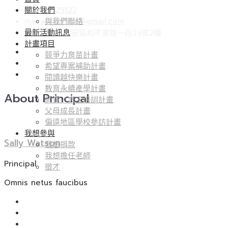
尋
關於我們
(02) 22529122
關
macangpeace@gmail.com
與我們聯絡
鍵
最新活動訊息
106 台北市大安區和平東路一段23號2樓
字:
計畫項目
競爭力育苗計畫
希望專案補助計畫
閱讀越快樂計畫
教育永續產學計畫
About Principal
師資／志工培訓計畫
父母成長計畫
偏遠地區學校參訪計畫
我想參與
Sally Watson
我想捐款
我想擔任老師
Principal
徵才
Omnis netus faucibus