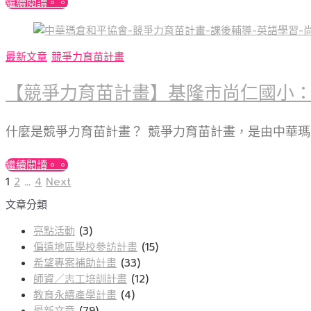
繼續閱讀。。
最新文章
競爭力育苗計畫
【競爭力育苗計畫】基隆市尚仁國小：
什麼是競爭力育苗計畫？ 競爭力育苗計畫，是由中華
繼續閱讀。。
Page
Page
Page
Next
文
1
2
...
4
Next
page
文章分類
章
分
亮點活動
(3)
偏遠地區學校參訪計畫
(15)
頁
希望專案補助計畫
(33)
師資／志工培訓計畫
(12)
教育永續產學計畫
(4)