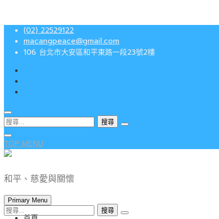
Skip
(02) 22529122
to
macangpeace@gmail.com
content
106 台北市大安區和平東路一段23號2樓
搜
尋
關
TOP MENU
鍵
字:
和平、慈愛與關懷
Primary Menu
搜
首頁