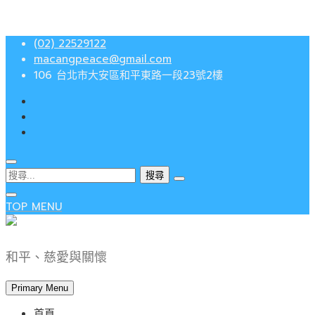
Skip
(02) 22529122
to
macangpeace@gmail.com
content
106 台北市大安區和平東路一段23號2樓
搜
尋
關
TOP MENU
鍵
字:
和平、慈愛與關懷
Primary Menu
首頁