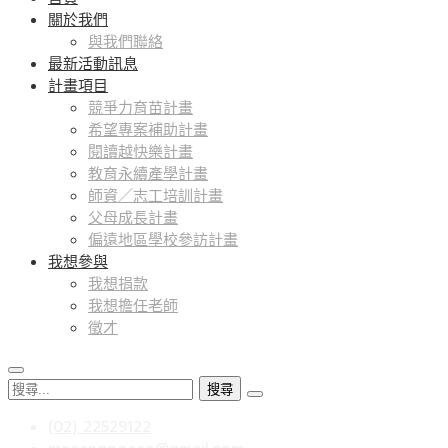
關於我們
與我們聯絡
最新活動訊息
計畫項目
競爭力育苗計畫
希望專案補助計畫
閱讀越快樂計畫
教育永續產學計畫
師資／志工培訓計畫
父母成長計畫
偏遠地區學校參訪計畫
我想參與
我想捐款
我想擔任老師
徵才
搜
尋
(02) 22529122
關