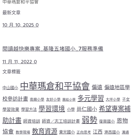
中華瑪倉和平協會
最新文章
10 月 10, 2025
0
閱讀越快樂專案_基隆五堵國小_7服務準備
11 月 11, 2022
0
文章標籤
中華瑪倉和平協會
偏遠
偏遠地區學
中山國小
多元學習
校參訪計畫
子女
南廟小學
友好小學
大坪小學
團結小學
學習環境
希望專案補
尚仁國小
學習效果
學習方法
小學
弱勢
助計畫
恩物
師資培訓
師資／志工培訓計畫
復興國小
教育資源
協會
江西
東光國小
港西國小
教學現場
正向思考
溝通