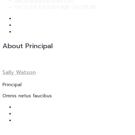
macangpeace@gmail.com
鍵
106 台北市大安區和平東路一段23號2樓
字:
About Principal
Sally Watson
Principal
Omnis netus faucibus