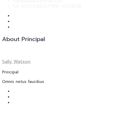
macangpeace@gmail.com
鍵
106 台北市大安區和平東路一段23號2樓
字:
About Principal
Sally Watson
Principal
Omnis netus faucibus