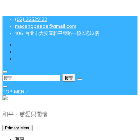
Skip
(02) 22529122
to
macangpeace@gmail.com
content
106 台北市大安區和平東路一段23號2樓
搜
尋
關
TOP MENU
鍵
字:
和平、慈愛與關懷
Primary Menu
首頁