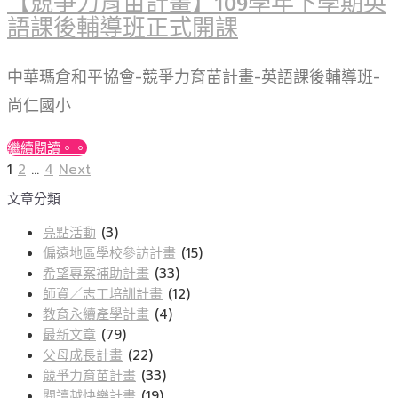
【競爭力育苗計畫】109學年下學期英
語課後輔導班正式開課
中華瑪倉和平協會-競爭力育苗計畫-英語課後輔導班-
尚仁國小
繼續閱讀。。
Page
Page
Page
Next
文
1
2
...
4
Next
page
文章分類
章
分
亮點活動
(3)
偏遠地區學校參訪計畫
(15)
頁
希望專案補助計畫
(33)
師資／志工培訓計畫
(12)
教育永續產學計畫
(4)
最新文章
(79)
父母成長計畫
(22)
競爭力育苗計畫
(33)
閱讀越快樂計畫
(19)