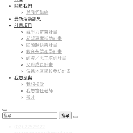
關於我們
與我們聯絡
最新活動訊息
計畫項目
競爭力育苗計畫
希望專案補助計畫
閱讀越快樂計畫
教育永續產學計畫
師資／志工培訓計畫
父母成長計畫
偏遠地區學校參訪計畫
我想參與
我想捐款
我想擔任老師
徵才
搜
尋
(02) 22529122
關