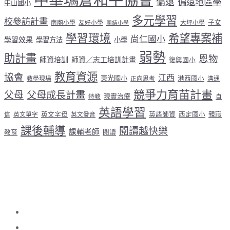
偏遠
偏遠地區學
中山國小
多元學習
校參訪計畫
子女
南廟小學
友好小學
大坪小學
團結小學
學習環境
希望專案補
尚仁國小
學習效果
學習方法
小學
弱勢
助計畫
恩物
師資培訓
師資／志工培訓計畫
復興國小
教育資源
協會
江西
東光國小
港西國小
教學現場
正向思考
溝通
競爭力育苗計畫
父母
父母成長計畫
現實治療
特教
自
英語學習
英文字母
英語師資
西定國小
親職
信
英文單字
英文發音
課後輔導
閱讀越快樂
課輔老師
教育
閱讀