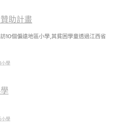
備贊助計畫
參訪10個偏遠地區小學,其貧困學童透過江西省
小學