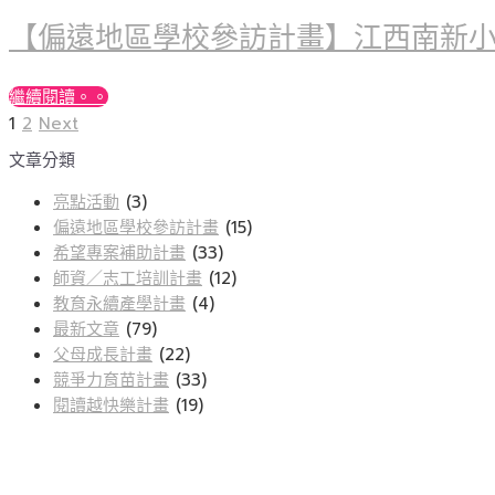
【偏遠地區學校參訪計畫】江西南新
繼續閱讀。。
Page
Page
Next
文
1
2
Next
page
文章分類
章
分
亮點活動
(3)
偏遠地區學校參訪計畫
(15)
頁
希望專案補助計畫
(33)
師資／志工培訓計畫
(12)
教育永續產學計畫
(4)
最新文章
(79)
父母成長計畫
(22)
競爭力育苗計畫
(33)
閱讀越快樂計畫
(19)