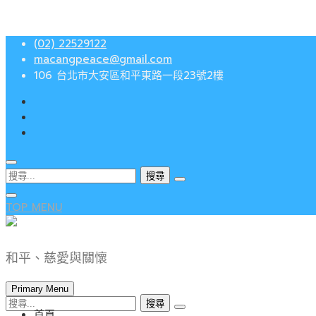
Skip
(02) 22529122
to
macangpeace@gmail.com
content
106 台北市大安區和平東路一段23號2樓
搜
尋
關
TOP MENU
鍵
字:
和平、慈愛與關懷
Primary Menu
搜
首頁