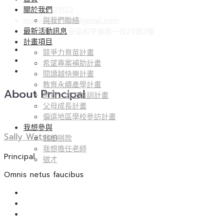
尋
關於我們
(02) 22529122
關
macangpeace@gmail.com
與我們聯絡
鍵
最新活動訊息
106 台北市大安區和平東路一段23號2樓
字:
計畫項目
競爭力育苗計畫
希望專案補助計畫
閱讀越快樂計畫
教育永續產學計畫
About Principal
師資／志工培訓計畫
父母成長計畫
偏遠地區學校參訪計畫
我想參與
Sally Watson
我想捐款
我想擔任老師
Principal
徵才
Omnis netus faucibus