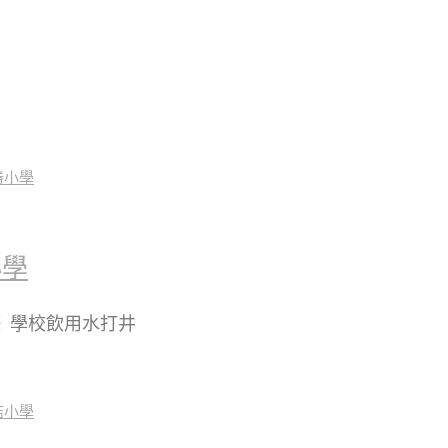
小學
】※ 學校飲用水打井