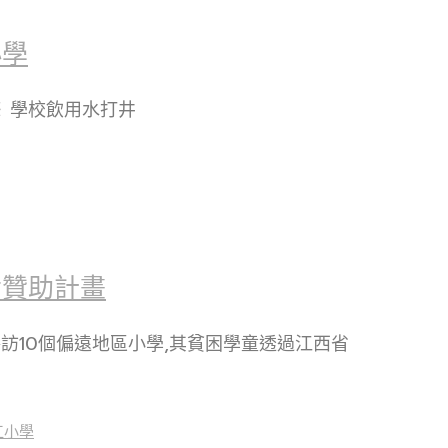
小學
】※ 學校飲用水打井
備贊助計畫
參訪10個偏遠地區小學,其貧困學童透過江西省