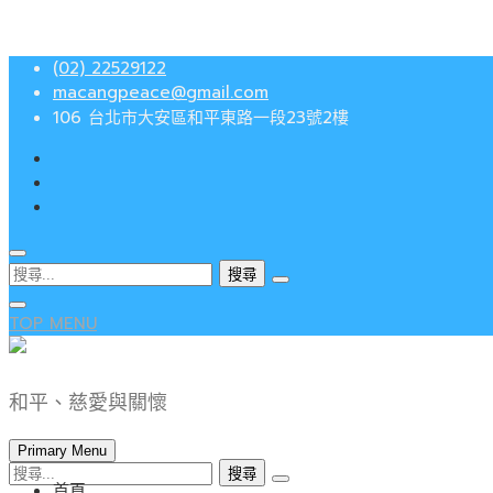
Skip
(02) 22529122
to
macangpeace@gmail.com
content
106 台北市大安區和平東路一段23號2樓
搜
尋
關
TOP MENU
鍵
字:
和平、慈愛與關懷
Primary Menu
搜
首頁