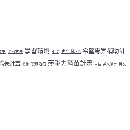
學習環境
希望專案補助計
尚仁國小
效果
學習方法
小學
競爭力育苗計畫
成長計畫
現實治療
英文
特教
自信
英文單字