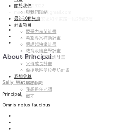
尋
關於我們
(02) 22529122
關
macangpeace@gmail.com
與我們聯絡
鍵
最新活動訊息
106 台北市大安區和平東路一段23號2樓
字:
計畫項目
競爭力育苗計畫
希望專案補助計畫
閱讀越快樂計畫
教育永續產學計畫
About Principal
師資／志工培訓計畫
父母成長計畫
偏遠地區學校參訪計畫
我想參與
Sally Watson
我想捐款
我想擔任老師
Principal
徵才
Omnis netus faucibus