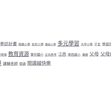
多元學習
參訪計畫
學習
子女
南廟小學
友好小學
大坪小學
團結小學
教育資源
父母
父母
江西
東光國小
港西國小
學現場
正向思考
溝通
導
閱讀越快樂
課輔老師
閱讀